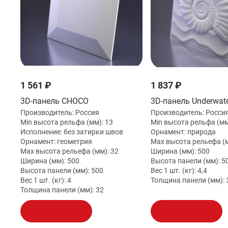
1 561 ₽
1 837 ₽
3D-панель CHOCO
3D-панель Underwat
Производитель:
Россия
Производитель:
Росси
Min высота рельфа (мм):
13
Min высота рельфа (мм
Исполнение:
без затирки швов
Орнамент:
природа
Орнамент:
геометрия
Max высота рельефа (
Max высота рельефа (мм):
32
Ширина (мм):
500
Ширина (мм):
500
Высота панели (мм):
5
Высота панели (мм):
500
Вес 1 шт. (кг):
4,4
Вес 1 шт. (кг):
4
Толщина панели (мм):
Толщина панели (мм):
32
В корзину
В корзину