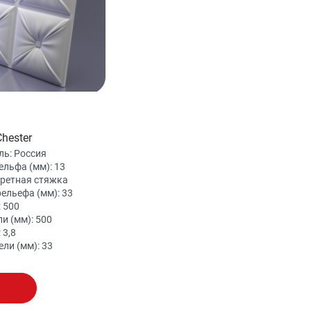
hester
ль:
Россия
ельфа (мм):
13
ретная стяжка
рельефа (мм):
33
:
500
и (мм):
500
:
3,8
ели (мм):
33
ину