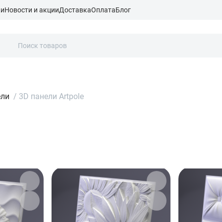
ки
Новости и акции
Доставка
Оплата
Блог
ели
/
3D панели Artpole