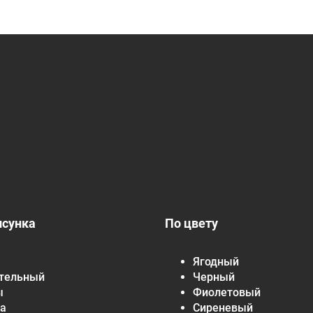
исунка
По цвету
Ягодный
тельный
Черный
ы
Фиолетовый
а
Сиреневый