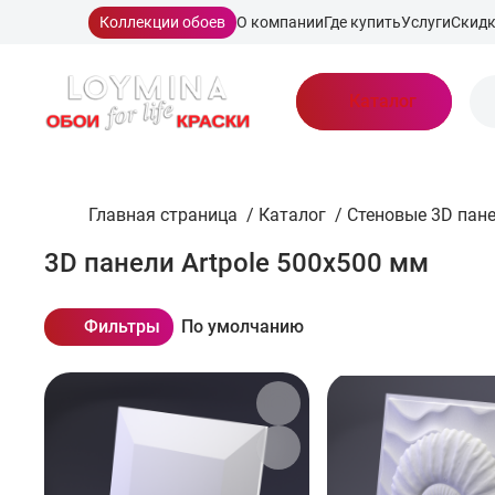
Коллекции обоев
О компании
Где купить
Услуги
Скид
Каталог
Главная страница
/
Каталог
/
Стеновые 3D пан
3D панели Artpole 500x500 мм
Фильтры
По умолчанию