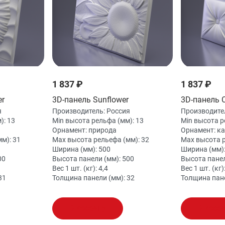
1 837 ₽
1 837 ₽
er
3D-панель Sunflower
3D-панель C
я
Производитель:
Россия
Производите
):
13
Min высота рельфа (мм):
13
Min высота р
Орнамент:
природа
Орнамент:
ка
мм):
31
Max высота рельефа (мм):
32
Max высота 
Ширина (мм):
500
Ширина (мм)
00
Высота панели (мм):
500
Высота панел
Вес 1 шт. (кг):
4,4
Вес 1 шт. (кг)
31
Толщина панели (мм):
32
Толщина пан
В корзину
В корз