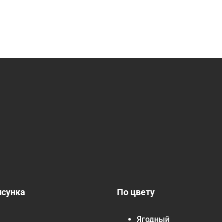
исунка
По цвету
Ягодный