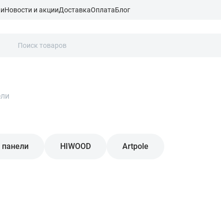
ки
Новости и акции
Доставка
Оплата
Блог
ели
 панели
HIWOOD
Artpole