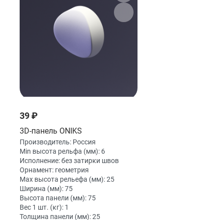
39 ₽
3D-панель ONIKS
Производитель:
Россия
Min высота рельфа (мм):
6
Исполнение:
без затирки швов
Орнамент:
геометрия
Max высота рельефа (мм):
25
Ширина (мм):
75
Высота панели (мм):
75
Вес 1 шт. (кг):
1
Толщина панели (мм):
25