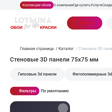
Коллекции обоев
О компании
Где купить
Услуги
Скид
Каталог
Главная страница
/
Каталог
/
Стеновые 3D пан
Стеновые 3D панели 75x75 мм
Гипсовые 3d панели
Фитополимерные 3d
Фильтры
По умолчанию