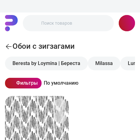
Обои с зигзагами
Beresta by Loymina | Береста
Milassa
Luna 
Фильтры
По умолчанию