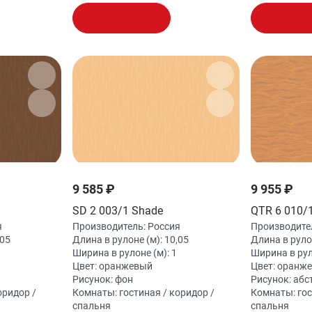
В корзину
В корз
9 585 ₽
9 955 ₽
SD 2 003/1 Shade
QTR 6 010/1
я
Производитель:
Россия
Производите
,05
Длина в рулоне (м):
10,05
Длина в руло
Ширина в рулоне (м):
1
Ширина в рул
Цвет:
оранжевый
Цвет:
оранж
Рисунок:
фон
Рисунок:
абс
оридор /
Комнаты:
гостиная / коридор /
Комнаты:
гос
спальня
спальня