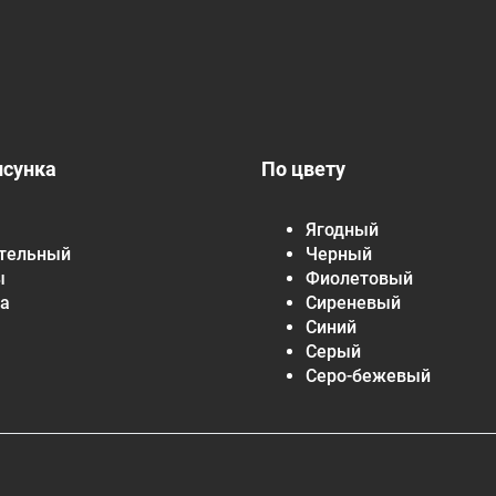
исунка
По цвету
Ягодный
тельный
Черный
ы
Фиолетовый
а
Сиреневый
Синий
Серый
Серо-бежевый