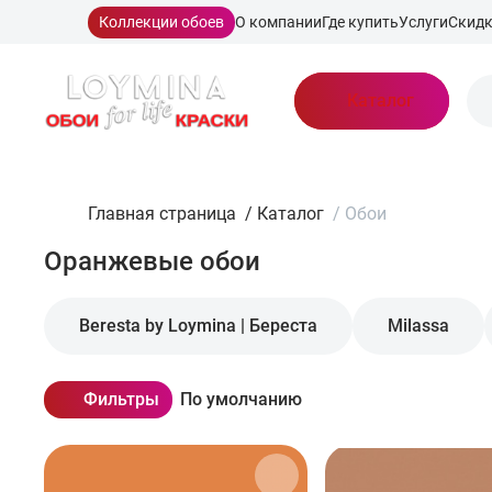
Коллекции обоев
О компании
Где купить
Услуги
Скид
Каталог
Главная страница
/
Каталог
/
Обои
Оранжевые обои
Beresta by Loymina | Береста
Milassa
Фильтры
По умолчанию