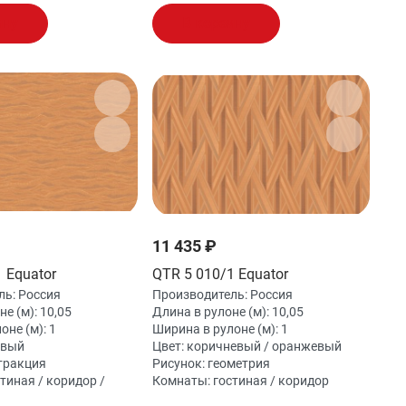
ину
В корзину
11 435 ₽
 Equator
QTR 5 010/1 Equator
ль:
Россия
Производитель:
Россия
не (м):
10,05
Длина в рулоне (м):
10,05
оне (м):
1
Ширина в рулоне (м):
1
евый
Цвет:
коричневый / оранжевый
тракция
Рисунок:
геометрия
тиная / коридор /
Комнаты:
гостиная / коридор