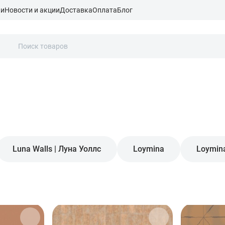
ки
Новости и акции
Доставка
Оплата
Блог
Luna Walls | Луна Уоллс
Loymina
Loymin