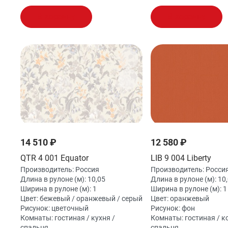
В корзину
В корзину
14 510 ₽
12 580 ₽
QTR 4 001 Equator
LIB 9 004 Liberty
Производитель:
Россия
Производитель:
Росси
Длина в рулоне (м):
10,05
Длина в рулоне (м):
10
Ширина в рулоне (м):
1
Ширина в рулоне (м):
1
Цвет:
бежевый / оранжевый / серый
Цвет:
оранжевый
Рисунок:
цветочный
Рисунок:
фон
Комнаты:
гостиная / кухня /
Комнаты:
гостиная / к
спальня
спальня