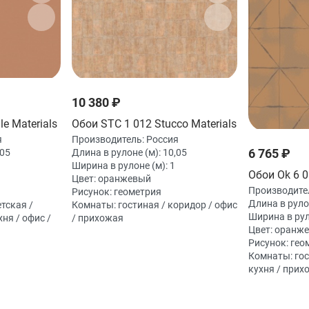
10 380 ₽
le Materials
Обои STC 1 012 Stucco Materials
я
Производитель:
Россия
6 765 ₽
,05
Длина в рулоне (м):
10,05
Ширина в рулоне (м):
1
Обои Ok 6 
Цвет:
оранжевый
Производите
Рисунок:
геометрия
Длина в руло
етская /
Комнаты:
гостиная / коридор / офис
Ширина в рул
хня / офис /
/ прихожая
Цвет:
оранж
Рисунок:
гео
Комнаты:
гос
кухня / прих