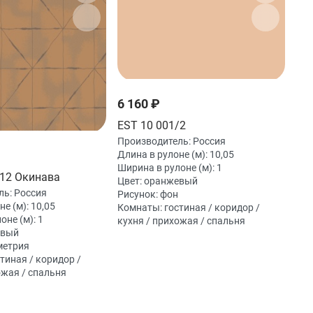
6 160 ₽
EST 10 001/2
Производитель:
Россия
Длина в рулоне (м):
10,05
Ширина в рулоне (м):
1
012 Окинава
Цвет:
оранжевый
ль:
Россия
Рисунок:
фон
не (м):
10,05
Комнаты:
гостиная / коридор /
оне (м):
1
кухня / прихожая / спальня
евый
метрия
тиная / коридор /
ожая / спальня