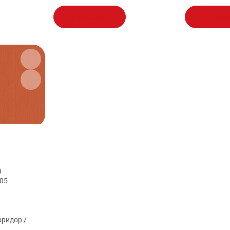
В корзину
В корз
я
,05
оридор /