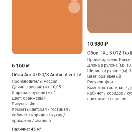
10 380 ₽
Обои TXL 3 012 Texti
Производитель:
Росси
6 160 ₽
Длина в рулоне (м):
10
Ширина в рулоне (м):
1
Обои Am 4 020/3 Ambient vol. IV
Цвет:
оранжевый
Производитель:
Россия
Рисунок:
фон
Длина в рулоне (м):
10,05
Комнаты:
гостиная / д
Ширина в рулоне (м):
1
кабинет / коридор / ку
Цвет:
оранжевый
прихожая / спальня
Рисунок:
Фон
Комнаты:
детская / гостиная /
кабинет / коридор / кухня /
прихожая / спальня
Наличие:
45 м²