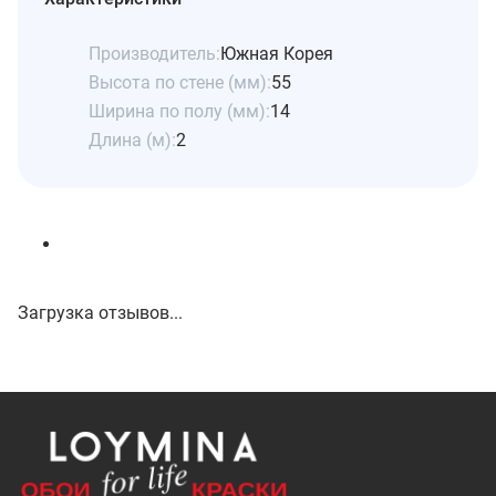
Производитель:
Южная Корея
Высота по стене (мм):
55
Ширина по полу (мм):
14
Длина (м):
2
Загрузка отзывов...