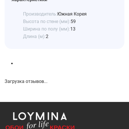
Производитель:
Южная Корея
Высота по стене (мм):
59
Ширина по полу (мм):
13
Длина (м):
2
Загрузка отзывов...