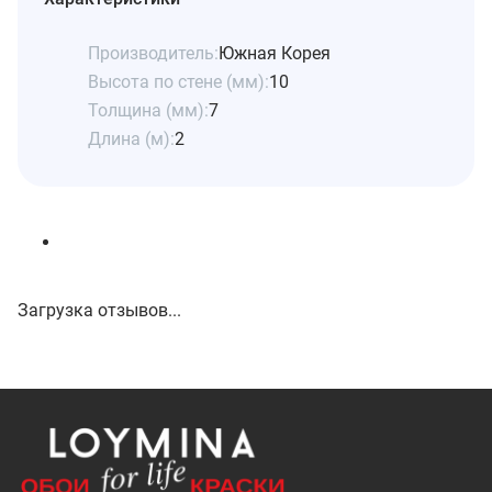
Производитель:
Южная Корея
Высота по стене (мм):
10
Толщина (мм):
7
Длина (м):
2
Загрузка отзывов...