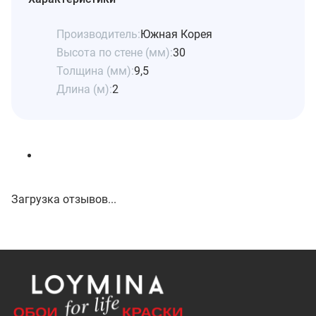
Производитель:
Южная Корея
Высота по стене (мм):
30
Толщина (мм):
9,5
Длина (м):
2
Загрузка отзывов...