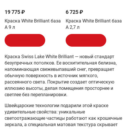
19 775 ₽
6 725 ₽
Краска White Brilliant база
Краска White Brilliant база
A 9 л
A 2,7 л
В корзину
В корзину
Краска Swiss Lake White Brilliant — новый стандарт
безупречных потолков. Ее восхитительная белизна,
напоминающая свежевыпавший снег, превращает
обычную поверхность в источник мягкого,
рассеянного света. Покрытие создает оптическую
иллюзию высоты, делая помещения просторнее и
светлее без перепланировки.
Швейцарские технологии подарили этой краске
удивительные свойства: уникальные
светоотражающие частицы работают как крошечные
зеркала, а специальная матовая текстура скрывает