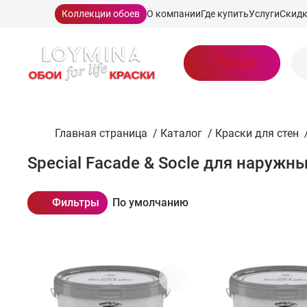
Коллекции обоев
О компании
Где купить
Услуги
Скид
Каталог
Главная страница
/
Каталог
/
Краски для стен
Special Facade & Socle для наружн
Фильтры
По умолчанию