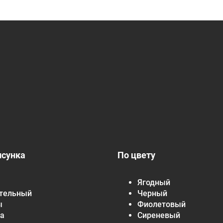
исунка
По цвету
Ягодный
тельный
Черный
ы
Фиолетовый
а
Сиреневый