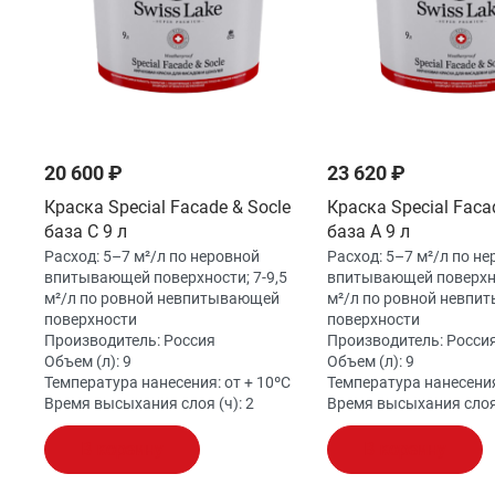
20 600 ₽
23 620 ₽
Краска Special Facade & Socle
Краска Special Faca
база C 9 л
база A 9 л
Расход:
5–7 м²/л по неровной
Расход:
5–7 м²/л по не
впитывающей поверхности; 7-9,5
впитывающей поверхно
м²/л по ровной невпитывающей
м²/л по ровной невпи
поверхности
поверхности
Производитель:
Россия
Производитель:
Росси
Объем (л):
9
Объем (л):
9
Температура нанесения:
от + 10ºС
Температура нанесени
Время высыхания слоя (ч):
2
Время высыхания слоя
В корзину
В корзину