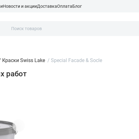
ки
Новости и акции
Доставка
Оплата
Блог
/
Краски Swiss Lake
/
Special Facade & Socle
ых работ