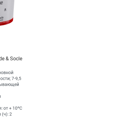
de & Socle
ровной
сти; 7-9,5
тывающей
я
я:
от + 10ºС
 (ч):
2