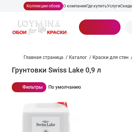
Коллекции обоев
О компании
Где купить
Услуги
Скид
Каталог
Главная страница
/
Каталог
/
Краски для стен
Грунтовки Swiss Lake 0,9 л
Фильтры
По умолчанию