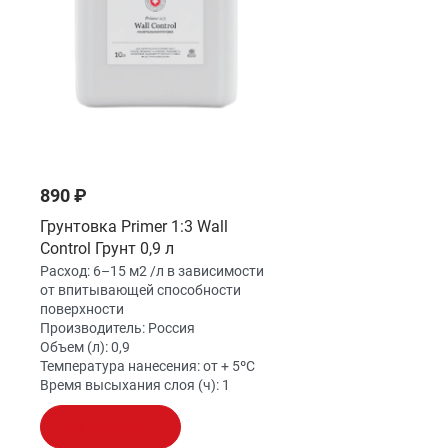
890 ₽
Грунтовка Primer 1:3 Wall
Control Грунт 0,9 л
Расход:
6–15 м2 /л в зависимости
от впитывающей способности
поверхности
Производитель:
Россия
Объем (л):
0,9
Температура нанесения:
от + 5ºС
Время высыхания слоя (ч):
1
В корзину