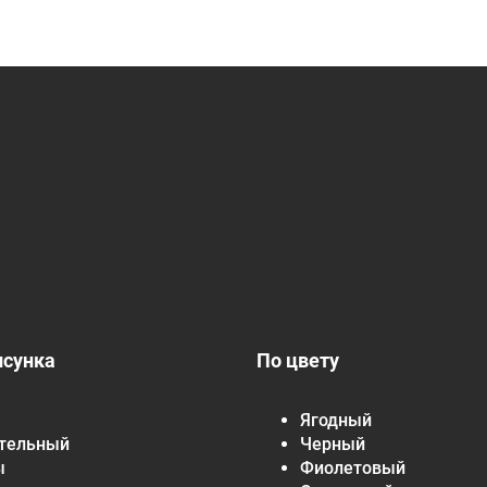
исунка
По цвету
Ягодный
тельный
Черный
ы
Фиолетовый