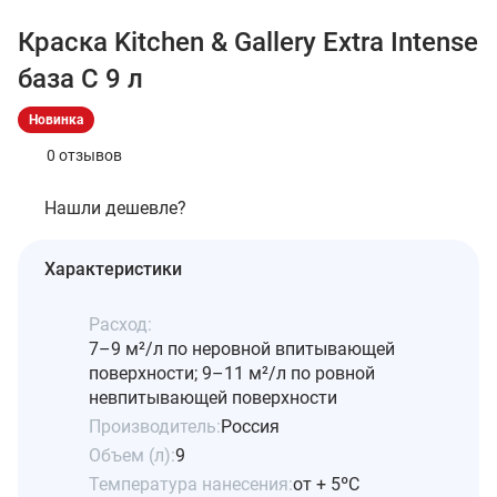
Краска Kitchen & Gallery Extra Intense
база С 9 л
Новинка
0 отзывов
Нашли дешевле?
Характеристики
Расход:
7–9 м²/л по неровной впитывающей
поверхности; 9–11 м²/л по ровной
невпитывающей поверхности
Производитель:
Россия
Объем (л):
9
Температура нанесения:
от + 5ºС