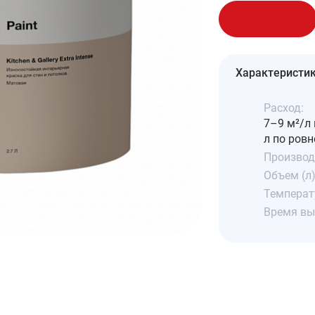
В корзину
Характеристи
Расход:
7–9 м²/л 
л по ровн
Производ
Объем (л)
Температ
Время вы