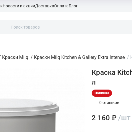
ки
Новости и акции
Доставка
Оплата
Блог
/
Краски Milq
/
Краски Milq Kitchen & Gallery Extra Intense
/
Краска Kitch
л
Новинка
0 отзывов
2 160 ₽
/шт