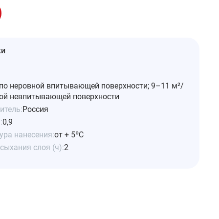
ки
по неровной впитывающей поверхности; 9–11 м²/
ой невпитывающей поверхности
итель:
Россия
:
0,9
ура нанесения:
от + 5ºС
сыхания слоя (ч):
2