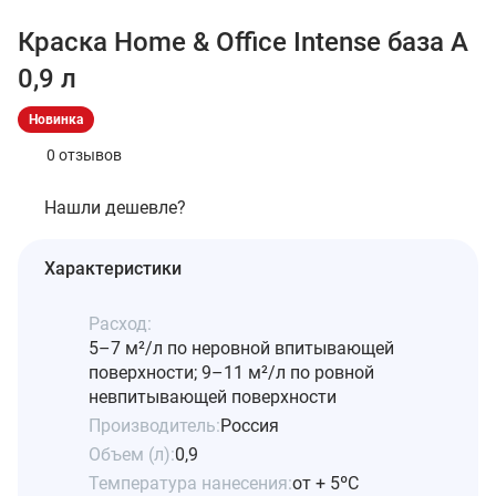
Краска Home & Office Intense база А
0,9 л
Новинка
0 отзывов
Нашли дешевле?
Характеристики
Расход:
5–7 м²/л по неровной впитывающей
поверхности; 9–11 м²/л по ровной
невпитывающей поверхности
Производитель:
Россия
Объем (л):
0,9
Температура нанесения:
от + 5ºС