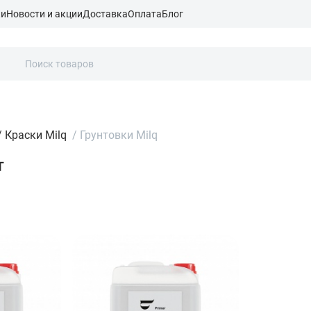
ки
Новости и акции
Доставка
Оплата
Блог
/
Краски Milq
/
Грунтовки Milq
т