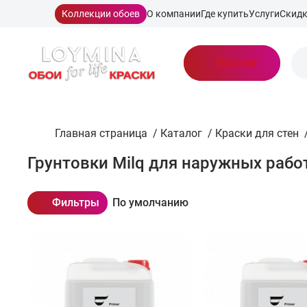
Коллекции обоев
О компании
Где купить
Услуги
Скид
Каталог
Главная страница
/
Каталог
/
Краски для стен
Грунтовки Milq для наружных рабо
Фильтры
По умолчанию