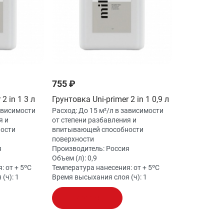
755 ₽
2 in 1 3 л
Грунтовка Uni-primer 2 in 1 0,9 л
зависимости
Расход:
До 15 м²/л в зависимости
я и
от степени разбавления и
ности
впитывающей способности
поверхности
я
Производитель:
Россия
Объем (л):
0,9
я:
от + 5ºС
Температура нанесения:
от + 5ºС
 (ч):
1
Время высыхания слоя (ч):
1
В корзину