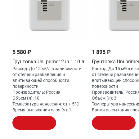
5 580 ₽
1 895 ₽
Грунтовка Uni-primer 2 in 1 10 л
Грунтовка Uni-primer 
Расход:
До 15 м²/л в зависимости
Расход:
До 15 м²/л в 
от степени разбавления и
от степени разбавлени
впитывающей способности
впитывающей способ
поверхности
поверхности
Производитель:
Россия
Производитель:
Росси
Объем (л):
10
Объем (л):
3
Температура нанесения:
от + 5ºС
Температура нанесени
Время высыхания слоя (ч):
1
Время высыхания слоя
В корзину
В корзину