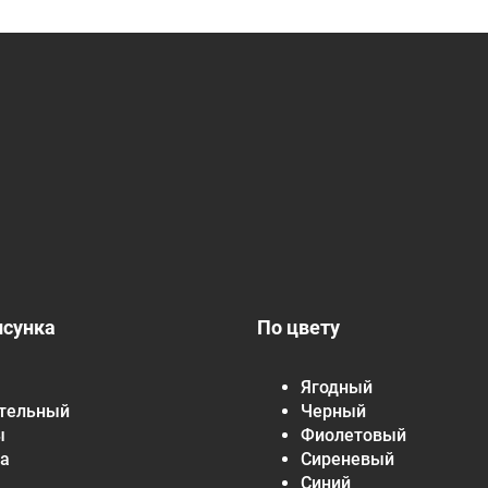
исунка
По цвету
Ягодный
тельный
Черный
ы
Фиолетовый
а
Сиреневый
Синий