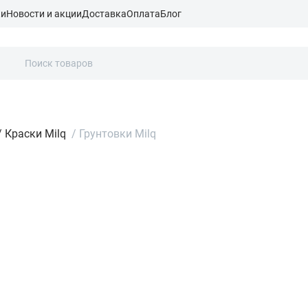
ки
Новости и акции
Доставка
Оплата
Блог
/
Краски Milq
/
Грунтовки Milq