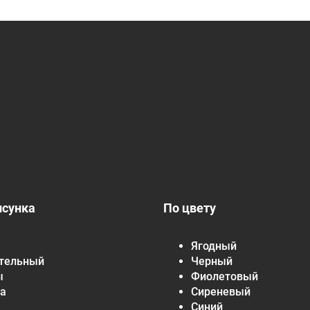
исунка
По цвету
Ягодный
тельный
Черный
ы
Фиолетовый
а
Сиреневый
Синий