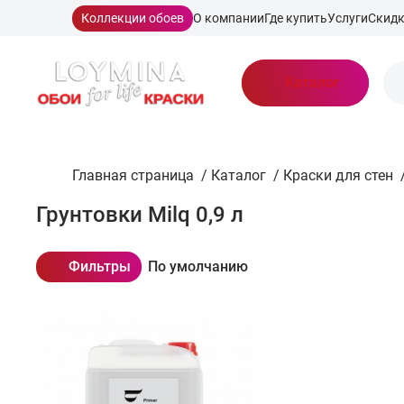
Коллекции обоев
О компании
Где купить
Услуги
Скид
Каталог
Главная страница
/
Каталог
/
Краски для стен
Грунтовки Milq 0,9 л
Фильтры
По умолчанию